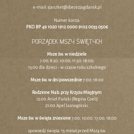
e-mail:
sjanzket@diecezjagdansk.pl
Numer konta:
PKO BP 49 1020 1912 0000 9102 0033 0506
PORZĄDEK MSZY ŚWIĘTYCH
Msze św. w niedziele
7:00; 8:30; 10:00; 11:30; 18:00;
13:00 dla dzieci - w czasie roku szkolnego
Msze św. w dni powszednie
7:00; 18:00
Rodzinne Nab. przy Krzyżu Misyjnym
12:00 Anioł Pański (Regina Coeli)
21:00 Apel Jasnogórski.
Msze św. w święta zniesione
7:00; 10:00; 17:00; 18;00
spowiedź święta: 15 minut przed Mszą św.