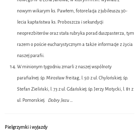
nowym wikarym ks. Pawłem, fotorelacja z jubileuszu 30-
lecia kapłaństwa ks. Proboszcza i sekundycji
neoprezbiterów oraz stała rubryka porad duszpasterza, tym
razem o poście eucharystycznym a także informacje z życia
naszej parafii.
W minionym tygodniu zmarli z naszej wspólnoty
parafialnej: śp. Mirosław Freitag, l. 50 z ul. Chylońskiej; śp.
Stefan Zieliński, l. 73 z ul. Gdańskiej; śp. Jerzy Motycki, l. 81 z
ul. Pomorskiej.
Dobry Jezu …
Pielgrzymki i wyjazdy