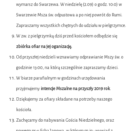
wymarsz do Swarzewa. W niedzielę (2.09) o godz. 10:0) w
Swarzewie Msza św. odpustowa a po niej powrót do Rumi.
Zapraszamy wszystkich chętnych do udziału w pielgrzymce.
W zw. z pielgrzymką dziś przed kościołem odbędzie się
zbiórka ofiar na jej oganizację.
Od przyszłej niedzieli wznawiamy odprawianie Mszy św. o
godzinie 13:00, na którą szczególnie zapraszamy dzieci.
W biurze parafialnym w godzinach urzędowania
przyjmujemy
intencje Mszalne na przyszły 2019 rok
.
Dziękujemy za ofiary składane na potrzeby naszego
kościoła.
Zachęcamy do nabywania Gościa Niedzielnego, oraz
nowego nr-u Echa Janowa, w którym m.in.: wywiad z