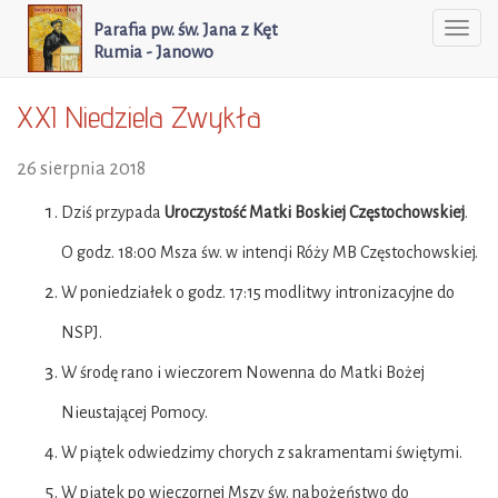
Parafia pw. św. Jana z Kęt
Togg
Rumia - Janowo
navi
XXI Niedziela Zwykła
26 sierpnia 2018
Dziś przypada
Uroczystość Matki Boskiej Częstochowskiej
.
O godz. 18:00 Msza św. w intencji Róży MB Częstochowskiej.
W poniedziałek o godz. 17:15 modlitwy intronizacyjne do
NSPJ.
W środę rano i wieczorem Nowenna do Matki Bożej
Nieustającej Pomocy.
W piątek odwiedzimy chorych z sakramentami świętymi.
W piątek po wieczornej Mszy św. nabożeństwo do