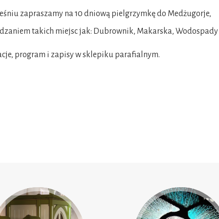
eśniu zapraszamy na 10 dniową pielgrzymkę do Medżugorje,
dzaniem takich miejsc jak: Dubrownik, Makarska, Wodospady 
cje, program i zapisy w sklepiku parafialnym.