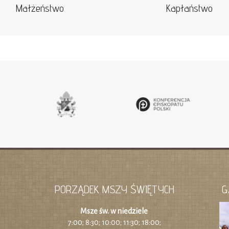
Małżeństwo
Kapłaństwo
PORZĄDEK MSZY ŚWIĘTYCH
G
Msze św. w niedziele
7:00; 8:30; 10:00; 11:30; 18:00;