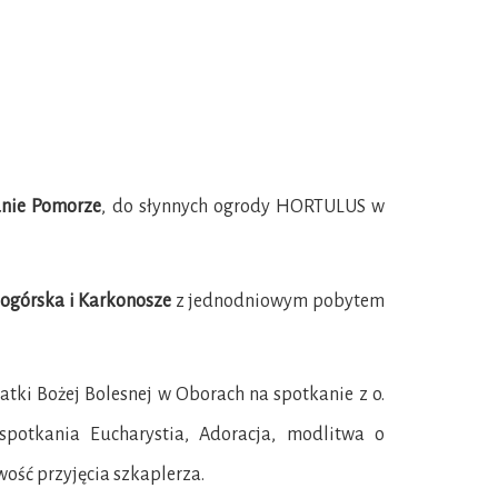
dnie Pomorze
, do słynnych ogrody HORTULUS w
iogórska i Karkonosze
z jednodniowym pobytem
tki Bożej Bolesnej w Oborach na spotkanie z o.
otkania Eucharystia, Adoracja, modlitwa o
wość przyjęcia szkaplerza.