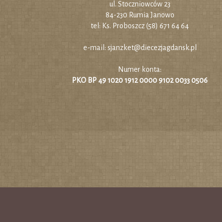
ul. Stoczniowców 23
84-230 Rumia Janowo
tel: Ks. Proboszcz (58) 671 64 64
e-mail:
sjanzket@diecezjagdansk.pl
Numer konta:
PKO BP 49 1020 1912 0000 9102 0033 0506