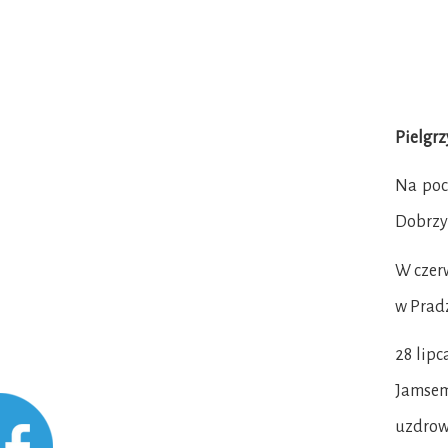
Pielgrz
Na poc
Dobrzy
W czer
w Pradz
28 lipc
Jamsem
uzdrowi