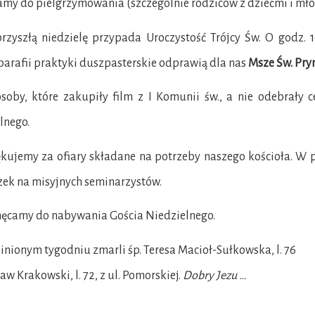
my do pielgrzymowania (szczególnie rodziców z dziećmi i mło
rzyszłą niedzielę przypada Uroczystość Trójcy Św. O godz. 
parafii praktyki duszpasterskie odprawią dla nas
Msze Św. Pry
osoby, które zakupiły film z I Komunii św., a nie odebrały 
lnego.
ękujemy za ofiary składane na potrzeby naszego kościoła. W p
zek na misyjnych seminarzystów.
hęcamy do nabywania Gościa Niedzielnego.
inionym tygodniu zmarli śp. Teresa Macioł-Sułkowska, l. 76
ław Krakowski, l. 72, z ul. Pomorskiej.
Dobry Jezu …