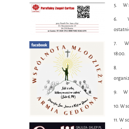
5. W ś
6. W 
ostatni
7. W c
18:00.
8. W c
organiz
9. W pi
10. W 
11. W s