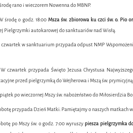
rodę rano i wieczorem Nowenna do MBNP.
środę o godz. 18:00
Msza św. zbiorowa ku czci św. o. Pio 
ej Pielgrzymki autokarowej do sanktuariów nad Wisłą.
zwartek w sanktuarium przypada odpust NMP Wspomożenia 
zwartek przypada Święto Jezusa Chrystusa Najwyższego 
acyjne przed pielgrzymką do Wejherowa i Mszą św. prymicyjną
ątek po wieczornej Mszy św. nabożeństwo do Miłosierdzia Bo
sobotę przypada Dzień Matki. Pamiętajmy o naszych matkach w
obotę po Mszy św. o godz. 7:00 wyruszy
piesza pielgrzymka d