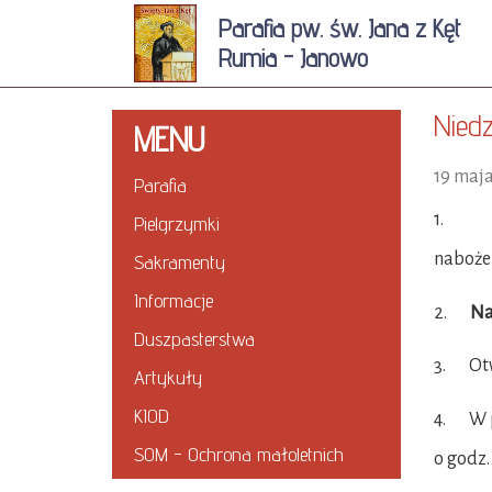
Parafia pw. św. Jana z Kęt
Rumia - Janowo
Niedz
MENU
19 maja
Parafia
1. Dzi
Pielgrzymki
naboże
Sakramenty
Informacje
2.
Na
Duszpasterstwa
3. Otwi
Artykuły
KIOD
4. W p
SOM - Ochrona małoletnich
o godz. 