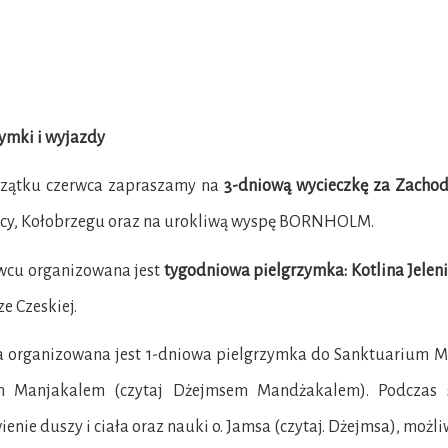
ymki i wyjazdy
zątku czerwca zapraszamy na
3-dniową wycieczkę za Zacho
cy, Kołobrzegu oraz na urokliwą wyspę BORNHOLM.
wcu organizowana jest
tygodniowa pielgrzymka: Kotlina Jelen
e Czeskiej.
a organizowana jest 1-dniowa pielgrzymka do Sanktuarium Ma
 Manjakalem (czytaj Dżejmsem Mandżakalem). Podczas sp
enie duszy i ciała oraz nauki o. Jamsa (czytaj. Dżejmsa), możli