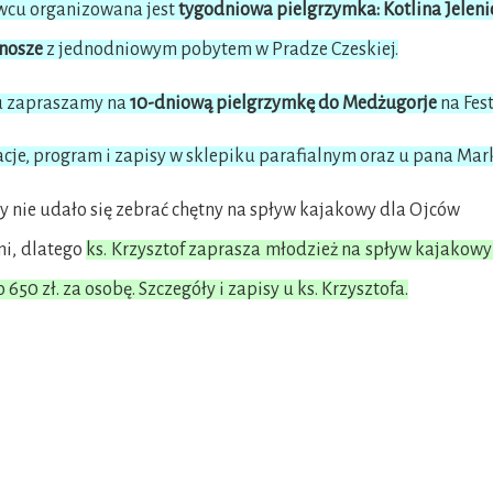
wcu organizowana jest
tygodniowa pielgrzymka: Kotlina Jelen
onosze
z jednodniowym pobytem w Pradze Czeskiej.
u zapraszamy na
10-dniową pielgrzymkę do Medżugorje
na Fes
cje, program i zapisy w sklepiku parafialnym oraz u pana Mar
y nie udało się zebrać chętny na spływ kajakowy dla Ojców
mi, dlatego
ks. Krzysztof zaprasza młodzież na spływ kajakowy 
o 650 zł. za osobę. Szczegóły i zapisy u ks. Krzysztofa.