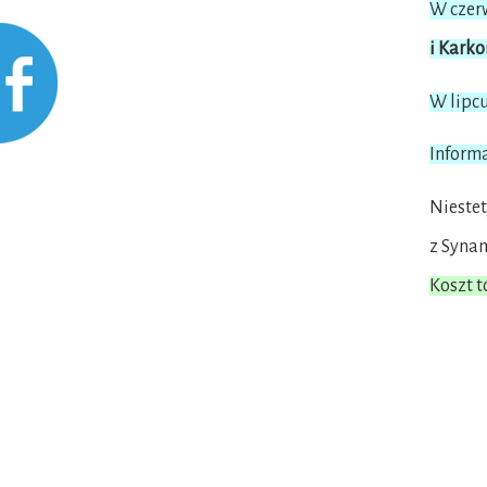
W czer
i Kark
W lipc
Informa
Niestet
z Syna
Koszt t