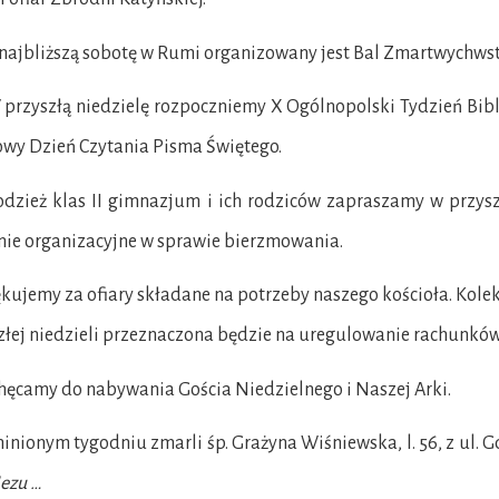
jbliższą sobotę w Rumi organizowany jest Bal Zmartwychwstan
zyszłą niedzielę rozpoczniemy X Ogólnopolski Tydzień Bibli
wy Dzień Czytania Pisma Świętego.
dzież klas II gimnazjum i ich rodziców zapraszamy w przyszł
nie organizacyjne w sprawie bierzmowania.
ękujemy za ofiary składane na potrzeby naszego kościoła. Kole
złej niedzieli przeznaczona będzie na uregulowanie rachunków
hęcamy do nabywania Gościa Niedzielnego i Naszej Arki.
inionym tygodniu zmarli śp. Grażyna Wiśniewska, l. 56, z ul. Gdań
ezu …