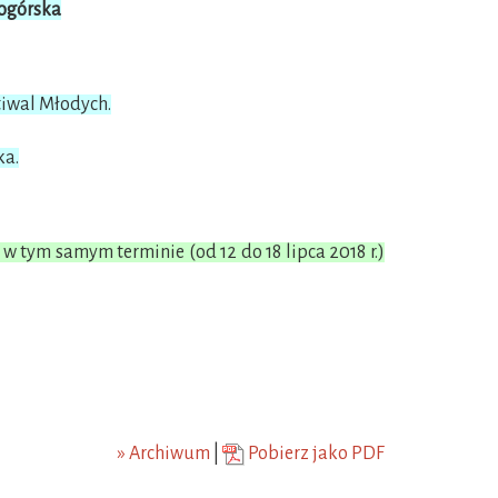
iogórska
tiwal Młodych.
ka.
w tym samym terminie (od 12 do 18 lipca 2018 r.)
» Archiwum
|
Pobierz jako PDF