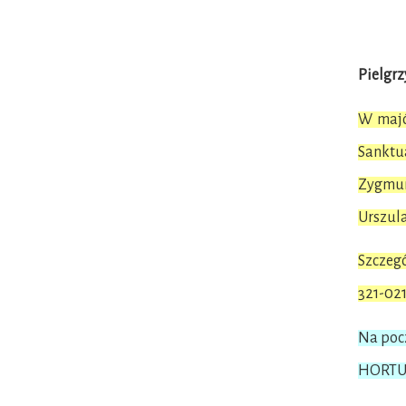
Pielgrz
W majó
Sanktua
Zygmun
Urszula
Szczegó
321-021
Na poc
HORTUL