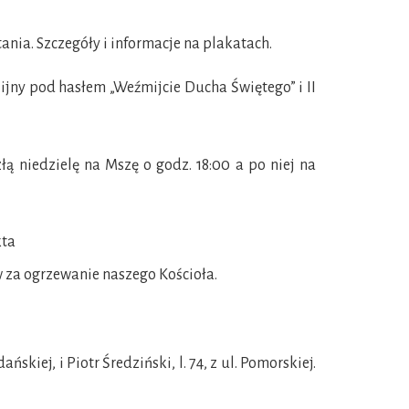
ia. Szczegóły i informacje na plakatach.
jny pod hasłem „Weźmijcie Ducha Świętego” i II
ą niedzielę na Mszę o godz. 18:00 a po niej na
kta
 za ogrzewanie naszego Kościoła.
skiej, i Piotr Średziński, l. 74, z ul. Pomorskiej.