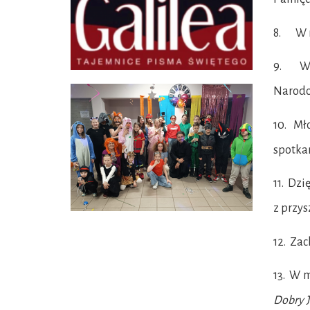
8. W na
9. W pr
Narodo
10. Mło
spotka
11. Dzi
z przys
12. Zac
13. W m
Dobry J