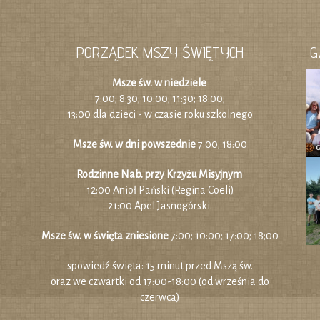
PORZĄDEK MSZY ŚWIĘTYCH
G
Msze św. w niedziele
7:00; 8:30; 10:00; 11:30; 18:00;
13:00 dla dzieci - w czasie roku szkolnego
Msze św. w dni powszednie
7:00; 18:00
Rodzinne Nab. przy Krzyżu Misyjnym
12:00 Anioł Pański (Regina Coeli)
21:00 Apel Jasnogórski.
Msze św. w święta zniesione
7:00; 10:00; 17:00; 18;00
spowiedź święta: 15 minut przed Mszą św.
oraz we czwartki od 17:00-18:00 (od września do
czerwca)