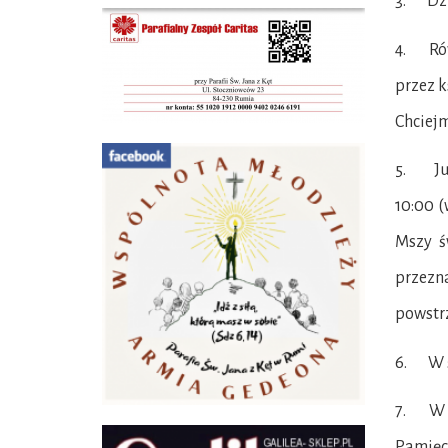
3. Dzi
4. Rów
przez k
Chciejm
5. Ju
10:00 (
Mszy ś
przez
powstrz
6. W ś
7. W p
Pamięci