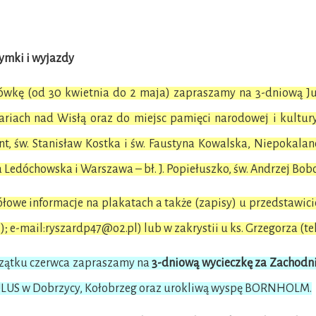
ymki i wyjazdy
wkę (od 30 kwietnia do 2 maja) zapraszamy na 3-dniową Ju
riach nad Wisłą oraz do miejsc pamięci narodowej i kultury 
t, św. Stanisław Kostka i św. Faustyna Kowalska, Niepokalan
 Ledóchowska i Warszawa – bł. J. Popiełuszko, św. Andrzej Bobo
łowe informacje na plakatach a także (zapisy) u przedstawiciel
); e-mail:ryszardp47@o2.pl) lub w zakrystii u ks. Grzegorza (tel
zątku czerwca zapraszamy na
3-dniową wycieczkę za Zachodn
US w Dobrzycy, Kołobrzeg oraz urokliwą wyspę BORNHOLM.