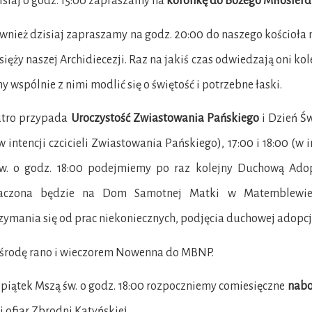
siaj o godz. 15:00 zapraszamy na
koronkę do Bożego Miłosierd
nież dzisiaj zapraszamy na godz. 20:00 do naszego kościoła
sięży naszej Archidiecezji. Raz na jakiś czas odwiedzają oni kol
y wspólnie z nimi modlić się o świętość i potrzebne łaski.
tro przypada
Uroczystość Zwiastowania Pańskiego
i Dzień Ś
w intencji czcicieli Zwiastowania Pańskiego), 17:00 i 18:00 (w
w. o godz. 18:00 podejmiemy po raz kolejny Duchową Adopc
naczona będzie na Dom Samotnej Matki w Matemblewie.
ymania się od prac niekoniecznych, podjęcia duchowej adopcji
rodę rano i wieczorem Nowenna do MBNP.
iątek Mszą św. o godz. 18:00 rozpoczniemy comiesięczne
nabo
 ofiar Zbrodni Katyńskiej.