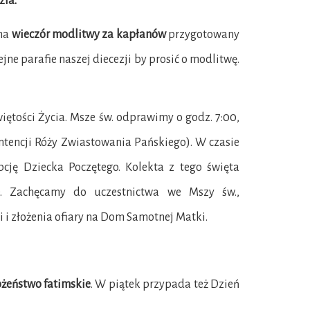
zia.
 na
wieczór modlitwy za kapłanów
przygotowany
ejne parafie naszej diecezji by prosić o modlitwę.
więtości Życia. Msze św. odprawimy o godz. 7:00,
 intencji Róży Zwiastowania Pańskiego). W czasie
ję Dziecka Poczętego. Kolekta z tego święta
 Zachęcamy do uczestnictwa we Mszy św.,
 i złożenia ofiary na Dom Samotnej Matki.
żeństwo fatimskie
. W piątek przypada też Dzień