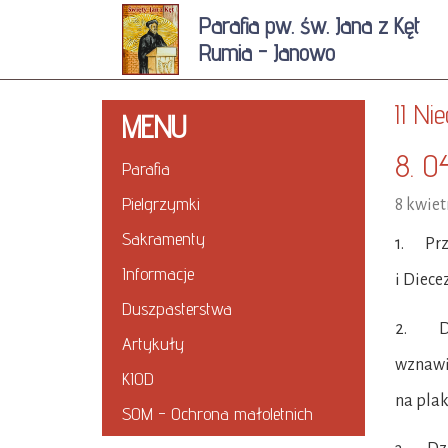
Parafia pw. św. Jana z Kęt
Rumia - Janowo
II Ni
MENU
8. 0
Parafia
Pielgrzymki
8 kwiet
Sakramenty
1. Prze
Informacje
i Diece
Duszpasterstwa
2. Dzi
Artykuły
wznawia
KIOD
na plak
SOM - Ochrona małoletnich