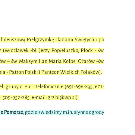
bileuszową Pielgrzymkę śladami Świętych i po
(Włocławek -bł. Jerzy Popiełuszko, Płock - św.
ów – św. Maksymilian Maria Kolbe, Ożarów -św.
la - Patron Polski i Panteon Wielkich Polaków).
i grupy o. Pio - telefonicznie (691-696-835, 601-
. 509-952-285, e-mail: grz.bl@wp.pl).
ie Pomorze
, gdzie zwiedzimy m.in. słynne ogrody