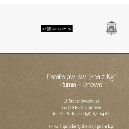
Parafia pw. św. Jana z Kęt
Rumia - Janowo
ul. Stoczniowców 23
84-230 Rumia Janowo
tel: Ks. Proboszcz (58) 671 64 64
e-mail:
sjanzket@diecezjagdansk.pl