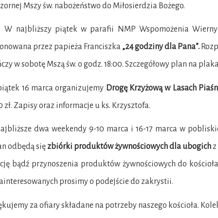
zornej Mszy św. nabożeństwo do Miłosierdzia Bożego.
ajbliższy piątek w parafii NMP Wspomożenia Wiernych
onowana przez papieża Franciszka
„24 godziny dla Pana”.
Rozpo
czy w sobotę Mszą św. o godz. 18:00. Szczegółowy plan na plaka
piątek 16 marca organizujemy
Drogę Krzyżową w Lasach Piaśn
0 zł. Zapisy oraz informacje u ks. Krzysztofa.
ajbliższe dwa weekendy 9-10 marca i 16-17 marca w pobliski
an odbędą się
zbiórki produktów żywnościowych dla ubogich
z 
kcję bądź przynoszenia produktów żywnościowych do kościoła.
Zainteresowanych prosimy o podejście do zakrystii.
ękujemy za ofiary składane na potrzeby naszego kościoła. Kole