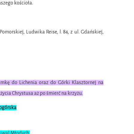
aszego kościoła.
omorskiej, Ludwika Reise, l. 84, z ul. Gdańskiej,
mkę do Lichenia oraz do Górki Klasztornej na
 życia Chrystusa aż po śmierć na krzyżu.
iogórska
iwal Młodych.