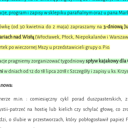
cje, program i zapisy w sklepiku parafialnym oraz u pana Mar
wkę (od 30 kwietnia do 2 maja) zapraszamy na
3-dniową Ju
ariach nad Wisłą
(Włocławek, Płock, Niepokalanów i Warszawa)
tek po wieczornej Mszy u przedstawicieli grupy o. Pio.
cje pragniemy zorganizować tygodniowy
spływ kajakowy dla
mi
w dniach od 12 do 18 lipca 2018 r. Szczegóły i zapisy u ks. Krzy
anowa:
rze m.in. : comiesięczny cykl porad duszpasterskich,
ystii-patrzeć na hostię lub kielich czy schylać głowę, co
dzi, o ślubie w przestworzach, który pobłogosławił papież 