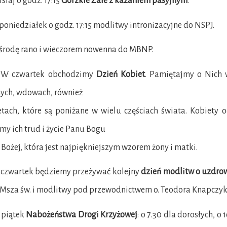
iaj o godz. 17:15
Gorzkie Żale z kazaniem pasyjnym
.
niedziałek o godz. 17:15 modlitwy intronizacyjne do NSPJ.
rodę rano i wieczorem nowenna do MBNP.
czwartek obchodzimy
Dzień Kobiet
. Pamiętajmy o Nich 
ych, wdowach, również
tach, które są poniżane w wielu częściach świata. Kobiety 
my ich trud i życie Panu Bogu
 Bożej, która jest najpiękniejszym wzorem żony i matki.
zwartek będziemy przeżywać kolejny
dzień modlitw o uzdrowi
 Msza św. i modlitwy pod przewodnictwem o. Teodora Knapczyk
piątek
Nabożeństwa Drogi Krzyżowej
: o 7.30 dla dorosłych, o 