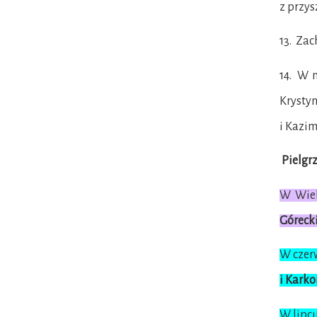
z przys
13. Zac
14. W m
Krystyna
i Kazimi
Pielgr
W Wiel
Góreck
W czer
i Kark
W lipc