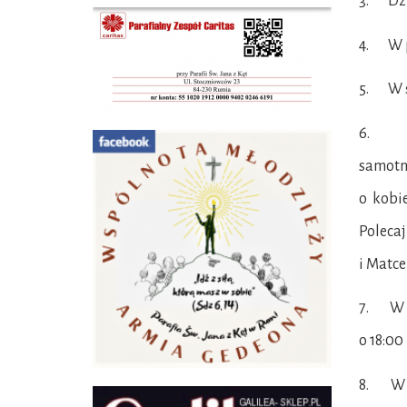
3. Dzis
4. W po
5. W ś
6. W 
samotn
o kobie
Polecaj
i Matce
7. W c
o 18:00
8. W 