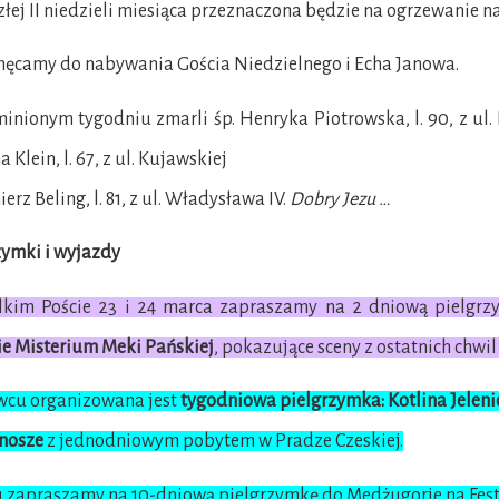
złej II niedzieli miesiąca przeznaczona będzie na ogrzewanie n
hęcamy do nabywania Gościa Niedzielnego i Echa Janowa.
inionym tygodniu zmarli śp. Henryka Piotrowska, l. 90, z ul. P
 Klein, l. 67, z ul. Kujawskiej
erz Beling, l. 81, z ul. Władysława IV.
Dobry Jezu …
zymki i wyjazdy
kim Poście 23 i 24 marca zapraszamy na 2 dniową pielgrzy
ie Misterium Meki Pańskiej
, pokazujące sceny z ostatnich chwil
wcu organizowana jest
tygodniowa pielgrzymka: Kotlina Jelen
onosze
z jednodniowym pobytem w Pradze Czeskiej.
u zapraszamy na 10-dniową pielgrzymkę do Medżugorje na Fest