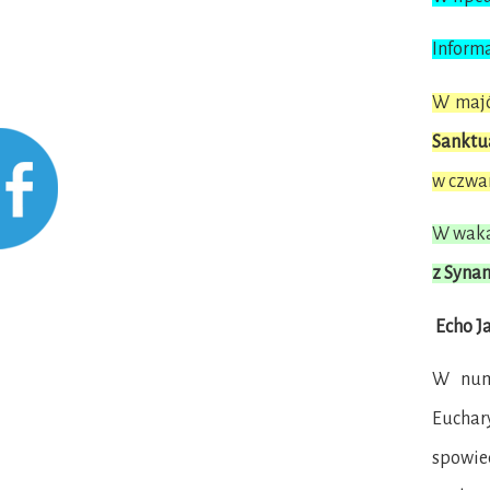
Informa
W majó
Sanktu
w czwar
W waka
z Syna
Echo J
W nume
Euchar
spowie