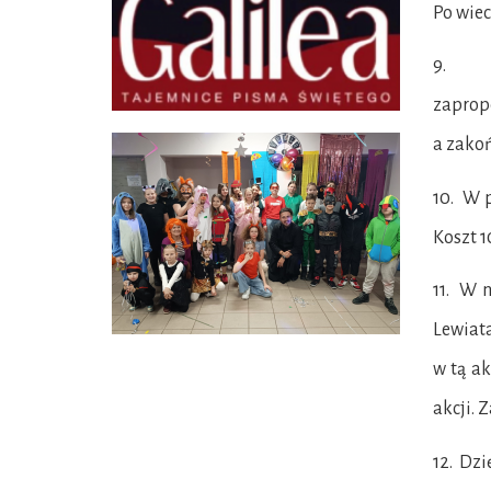
Po wiec
9. W n
zaprop
a zakoń
10. W 
Koszt 1
11. W n
Lewiat
w tą a
akcji. 
12. Dzi