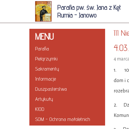
Parafia pw. św. Jana z Kęt
Rumia - Janowo
III N
MENU
4.03
Parafia
Pielgrzymki
4 marc
Sakramenty
1. 10 
Informacje
dom i c
Duszpasterstwa
rozebra
Artykuły
2. Dzis
KIOD
Komunii
SOM - Ochrona małoletnich