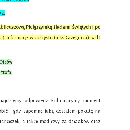
ka.
bileuszową Pielgrzymkę śladami Świętych i po
. Informacje w zakrystii (u ks. Grzegorza) bądź
 Ojców
sztofa.
 znajdziemy odpowiedz Kulminacyjny moment
 zrobić , gdy zapomnę jaką dostałem pokutę na
Franciszek, a także modlitwy za dziadków oraz