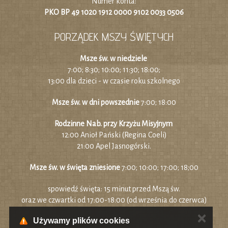
Numer konta:
PKO BP 49 1020 1912 0000 9102 0033 0506
PORZĄDEK MSZY ŚWIĘTYCH
Msze św. w niedziele
7:00; 8:30; 10:00; 11:30; 18:00;
13:00 dla dzieci - w czasie roku szkolnego
Msze św. w dni powszednie
7:00; 18:00
Rodzinne Nab. przy Krzyżu Misyjnym
12:00 Anioł Pański (Regina Coeli)
21:00 Apel Jasnogórski.
Msze św. w święta zniesione
7:00; 10:00; 17:00; 18;00
spowiedź święta: 15 minut przed Mszą św.
oraz we czwartki od 17:00-18:00 (od września do czerwca)
✕
Używamy plików cookies