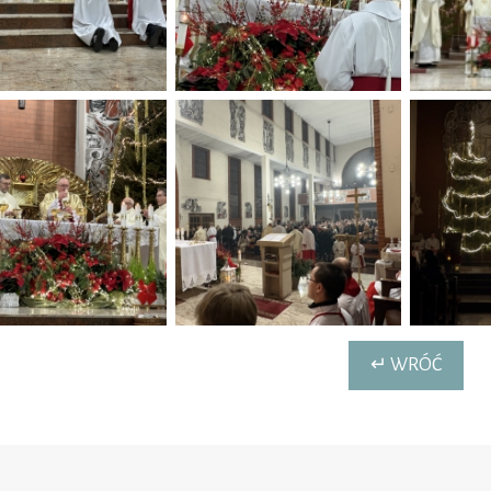
↵ WRÓĆ