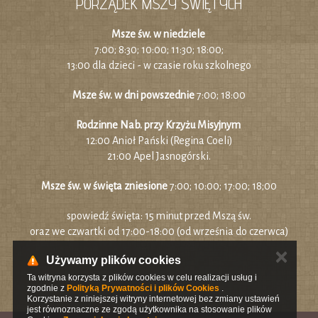
PORZĄDEK MSZY ŚWIĘTYCH
Msze św. w niedziele
7:00; 8:30; 10:00; 11:30; 18:00;
13:00 dla dzieci - w czasie roku szkolnego
Msze św. w dni powszednie
7:00; 18:00
Rodzinne Nab. przy Krzyżu Misyjnym
12:00 Anioł Pański (Regina Coeli)
21:00 Apel Jasnogórski.
Msze św. w święta zniesione
7:00; 10:00; 17:00; 18;00
spowiedź święta: 15 minut przed Mszą św.
oraz we czwartki od 17:00-18:00 (od września do czerwca)
✕
Używamy plików cookies
Ta witryna korzysta z plików cookies w celu realizacji usług i
zgodnie z
Polityką Prywatności i plików Cookies
.
Korzystanie z niniejszej witryny internetowej bez zmiany ustawień
jest równoznaczne ze zgodą użytkownika na stosowanie plików