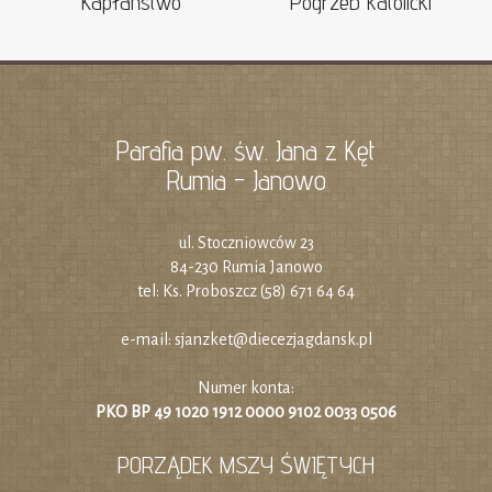
Kapłaństwo
Pogrzeb katolicki
Parafia pw. św. Jana z Kęt
Rumia - Janowo
ul. Stoczniowców 23
84-230 Rumia Janowo
tel: Ks. Proboszcz (58) 671 64 64
e-mail:
sjanzket@diecezjagdansk.pl
Numer konta:
PKO BP 49 1020 1912 0000 9102 0033 0506
PORZĄDEK MSZY ŚWIĘTYCH