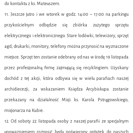
do kontaktu z ks. Mateuszem.
11. Jeszcze jutro i we wtorek w godz. 14:00 – 17:00 na parkingu
przykościelnym odbędzie się zbiórka zużytego sprzętu
elektrycznego i elektronicznego. Stare lodówki, telewizory, sprzęt
agd, drukarki, monitory, telefony można przynosić na wyznaczone
miejsce. Sprzęt ten zostanie odebrany od nas w środę 19 listopada
przez profesjonalną firmę zajmującą się recyklingiem. Uzyskany
dochód z tej akcji, która odbywa się w wielu parafiach naszej
archidiecezji, za wskazaniem Księdza Arcybiskupa zostanie
przekazany na działalność Misji ks. Karola Pstrągowskiego,
misjonarza na Kubie.
12. Od soboty 22 listopada osoby z naszej parafii ze specjalnym
upoważnieniem roznosić będą poświęcony opłatek do naszych