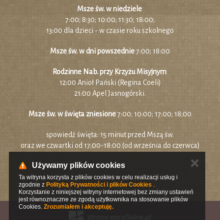
Msze św. w niedziele
7:00; 8:30; 10:00; 11:30; 18:00;
13:00 dla dzieci - w czasie roku szkolnego
Msze św. w dni powszednie
7:00; 18:00
Rodzinne Nab. przy Krzyżu Misyjnym
12:00 Anioł Pański (Regina Coeli)
21:00 Apel Jasnogórski.
Msze św. w święta zniesione
7:00; 10:00; 17:00; 18;00
spowiedź święta: 15 minut przed Mszą św.
oraz we czwartki od 17:00-18:00 (od września do czerwca)
✕
Używamy plików cookies
Ta witryna korzysta z plików cookies w celu realizacji usług i
zgodnie z
Polityką Prywatności i plików Cookies
.
Korzystanie z niniejszej witryny internetowej bez zmiany ustawień
jest równoznaczne ze zgodą użytkownika na stosowanie plików
Cookies.
Zrozumiałem i akceptuję.