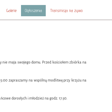
Galerie
Ogłoszenia
Transmisja na żywo
rzy nie maja swojego domu. Przed kościołem zbiórka na
 15:00 zapraszamy na wspólną modlitwę przy krzyżu na
ńcowe dorosłych i młodzież na godz. 17:30.