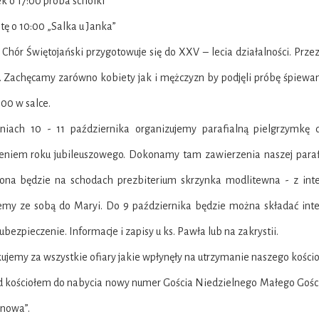
ek o 17:00 próba scholki
tę o 10:00 „Salka u Janka”
 Chór Świętojański przygotowuje się do XXV – lecia działalności. Prz
e. Zachęcamy zarówno kobiety jak i mężczyzn by podjęli próbę śpiewa
:00 w salce.
niach 10 - 11 października organizujemy parafialną pielgrzymkę 
eniem roku jubileuszowego. Dokonamy tam zawierzenia naszej parafii
ona będzie na schodach prezbiterium skrzynka modlitewna - z inte
emy ze sobą do Maryi. Do 9 października będzie można składać intenc
i ubezpieczenie. Informacje i zapisy u ks. Pawła lub na zakrystii.
kujemy za wszystkie ofiary jakie wpłynęły na utrzymanie naszego kościo
ed kościołem do nabycia nowy numer Gościa Niedzielnego Małego Gośc
anowa”.