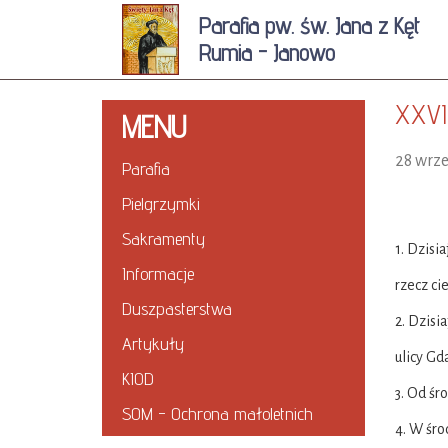
Parafia pw. św. Jana z Kęt
Rumia - Janowo
XXVI
MENU
28 wrz
Parafia
Pielgrzymki
Sakramenty
1. Dzisi
Informacje
rzecz ci
Duszpasterstwa
2. Dzisi
Artykuły
ulicy Gd
KIOD
3. Od śr
SOM - Ochrona małoletnich
4. W śr