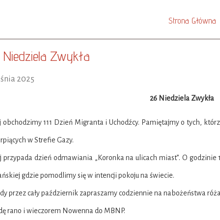
Strona Główna
 Niedziela Zwykła
eśnia 2025
26 Niedziela Zwykła
aj obchodzimy 111 Dzień Migranta i Uchodźcy. Pamiętajmy o tych, któ
erpiących w Strefie Gazy.
aj przypada dzień odmawiania „Koronka na ulicach miast”. O godzinie
ańskiej gdzie pomodlimy się w intencji pokoju na świecie.
ody przez cały październik zapraszamy codziennie na nabożeństwa róża
odę rano i wieczorem Nowenna do MBNP.