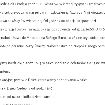
iedziałek i środę o godz. 18:00 Msza Św. w intencji żyjących i zmarłych
wartek przypada w naszej parafii całodzienna Adoracja Najświętszeg
otrwa do Mszy Św. wieczornej. Od godz. 17:00 okazja do spowiedzi.
tek z racji I piątku miesiąca okazja do spowiedzi od godz. 16:00. O 1
 nabożeństwo do Miłosierdzia Bożego. Biuro parafialne tego dnia niec
botę po porannej Mszy Świętej Nabożeństwo do Niepokalanego Serca
zyszłą niedzielę o godz. 16:15 w salce spotkanie Zelatorów a o 17:0
entem.
akacyjnej przerwie Dzieci zapraszamy na spotkania w salce:
rek: Dzieci Gedeona od. godz. 18:30
rtek od 16:00 – kółko dziennikarskie