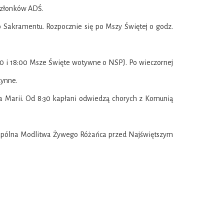
 członków ADŚ.
o Sakramentu. Rozpocznie się po Mszy Świętej o godz.
7:00 i 18:00 Msze Święte wotywne o NSPJ. Po wieczornej
zynne.
 Marii. Od 8:30 kapłani odwiedzą chorych z Komunią
0 wspólna Modlitwa Żywego Różańca przed Najświętszym