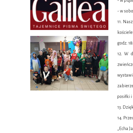
- w piąt
- w sobo
11. Nasz
kościel
godz. 18
12. W d
zwieńcz
wystawi
zabierz
posiłki 
13. Dzię
14. Prz
„Echa J