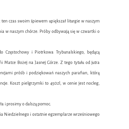
ez ten czas swoim śpiewem upiększał liturgie w naszym
nia w naszym chórze. Próby odbywają się w czwartki o
do Częstochowy i Piotrkowa Trybunalskiego, będącą
 Matce Bożej na Jasnej Górze. Z tego tytułu od jutra
ncjami próśb i podziękowań naszych parafian, którą
je. Koszt pielgrzymki to 450zl, w cenie jest nocleg,
ła i prosimy o dalszą pomoc.
ia Niedzielnego i ostatnie egzemplarze wrześniowego