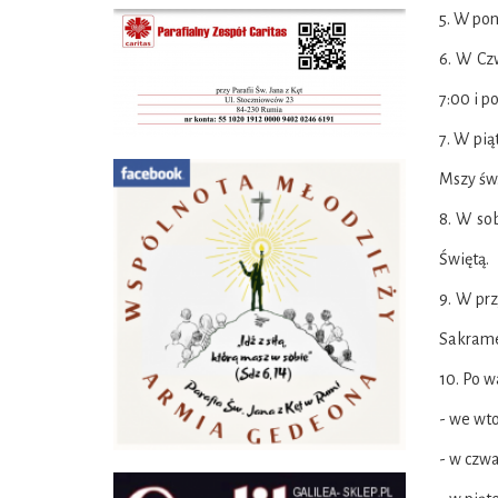
5. W pon
6. W Cz
7:00 i p
7. W pią
Mszy św.
8. W so
Świętą.
9. W pr
Sakram
10. Po w
- we wto
- w czwa