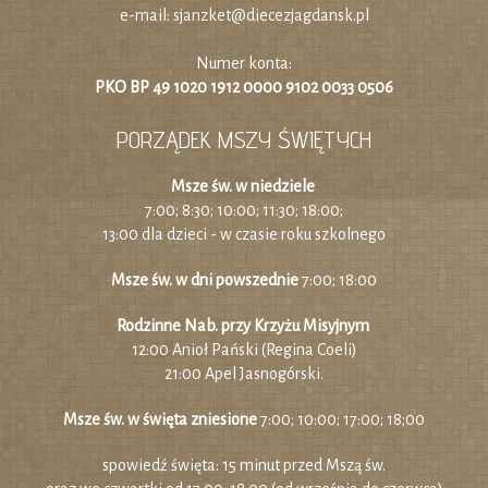
e-mail:
sjanzket@diecezjagdansk.pl
Numer konta:
PKO BP 49 1020 1912 0000 9102 0033 0506
PORZĄDEK MSZY ŚWIĘTYCH
Msze św. w niedziele
7:00; 8:30; 10:00; 11:30; 18:00;
13:00 dla dzieci - w czasie roku szkolnego
Msze św. w dni powszednie
7:00; 18:00
Rodzinne Nab. przy Krzyżu Misyjnym
12:00 Anioł Pański (Regina Coeli)
21:00 Apel Jasnogórski.
Msze św. w święta zniesione
7:00; 10:00; 17:00; 18;00
spowiedź święta: 15 minut przed Mszą św.