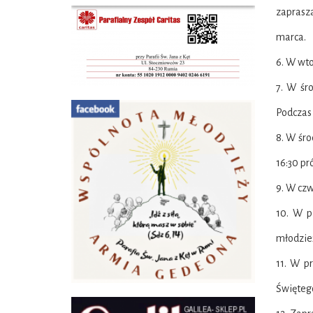
zaprasz
marca.
6. W wto
7. W śr
Podczas 
8. W śro
16:30 pr
9. W czw
10. W p
młodzież
11. W p
Świętego