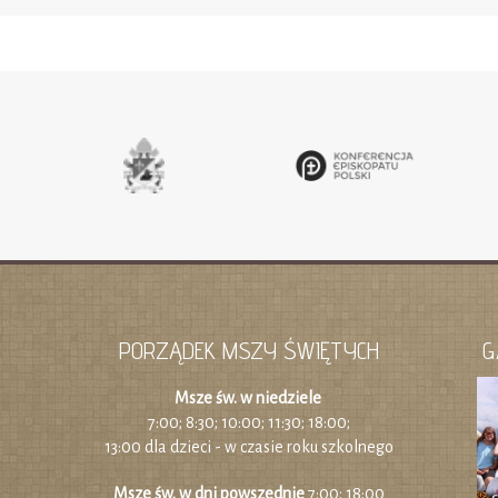
PORZĄDEK MSZY ŚWIĘTYCH
G
Msze św. w niedziele
7:00; 8:30; 10:00; 11:30; 18:00;
13:00 dla dzieci - w czasie roku szkolnego
Msze św. w dni powszednie
7:00; 18:00