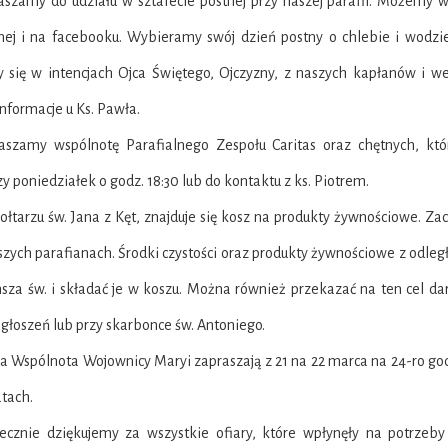
aszamy do udziału w sztafecie postnej przy naszej parafii. Możemy wp
lnej i na facebooku. Wybieramy swój dzień postny o chlebie i wodzi
 się w intencjach Ojca Świętego, Ojczyzny, z naszych kapłanów i we
informacje u Ks. Pawła.
raszamy wspólnotę Parafialnego Zespołu Caritas oraz chętnych, któ
zy poniedziałek o godz. 18:30 lub do kontaktu z ks. Piotrem.
 ołtarzu św. Jana z Kęt, znajduje się kosz na produkty żywnościowe. 
zych parafianach. Środki czystości oraz produkty żywnościowe z odleg
za św. i składać je w koszu. Można również przekazać na ten cel daro
ogłoszeń lub przy skarbonce św. Antoniego.
ka Wspólnota Wojownicy Maryi zapraszają z 21 na 22 marca na 24-ro
tach.
decznie dziękujemy za wszystkie ofiary, które wpłynęły na potrzeby