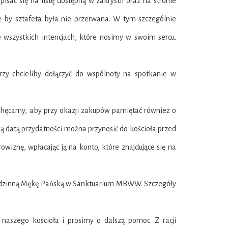
isać się na listę dostępną w zakrystii oraz na stronie
e by sztafeta była nie przerwana. W tym szczególnie
 wszystkich intencjach, które nosimy w swoim sercu.
rzy chcieliby dołączyć do wspólnoty na spotkanie w
Zachęcamy, aby przy okazji zakupów pamiętać również o
łą datą przydatności można przynosić do kościoła przed
wiznę, wpłacając ją na konto, które znajdujące się na
 godzinną Mękę Pańską w Sanktuarium MBWW. Szczegóły
 naszego kościoła i prosimy o dalszą pomoc. Z racji