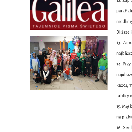
12. Zapr
parafia
modlimy
Bliższe 
13. Zap
najbliżs
14. Przy
najubożs
każdą ms
tablicy 
15. Męs
na plaka
16. Ser