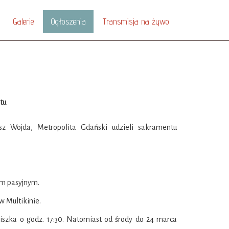
Galerie
Ogłoszenia
Transmisja na żywo
tu
usz Wojda, Metropolita Gdański udzieli sakramentu
em pasyjnym.
w Multikinie.
ciszka o godz. 17:30. Natomiast od środy do 24 marca