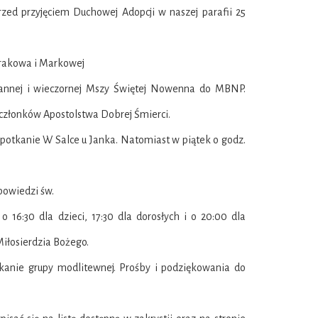
rzed przyjęciem Duchowej Adopcji w naszej parafii 25
Krakowa i Markowej
rannej i wieczornej Mszy Świętej Nowenna do MBNP.
 członków Apostolstwa Dobrej Śmierci.
spotkanie W Salce u Janka. Natomiast w piątek o godz.
powiedzi św.
6:30 dla dzieci, 17:30 dla dorosłych i o 20:00 dla
Miłosierdzia Bożego.
otkanie grupy modlitewnej. Prośby i podziękowania do