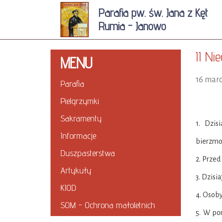
Parafia pw. św. Jana z Kęt
Rumia - Janowo
II Ni
MENU
16 mar
Parafia
Pielgrzymki
Sakramenty
1. Dzis
Informacje
bierzmow
Duszpasterstwa
2. Przed
Artykuły
3. Dzis
KIOD
4. Osoby
SOM - Ochrona małoletnich
5. W po