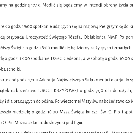
amy na godzinę 17:15. Modlić się będziemy w intencji obrony życia p
rek o godz. 19:00 spotkanie udających się na majową Pielgrzymkę do 
odę przypada Uroczystość Świętego Józefa, Oblubieńca NMP. Po po
Mszy Świętej o godz. 18:00 modlić się będziemy za żyjących i zmarłych
dę o godz. 18:00 spotkanie Dzieci Gedeona, a w sobotę o godz. 10.00 
óba scholki.
artek od godz. 17:00 Adoracja Najświętszego Sakramentu i okazja do s
iątek nabożeństwo DROGI KRZYŻOWEJ o godz. 7:30 dla dorosłych, o 1
y i dla pracujących do późna. Po wieczornej Mszy św. nabożeństwo do 
rzyszłą niedzielę o godz. 18:00 Msza Święta ku czci Św. O. Pio i sp
 O. Pio Można składać do skrzynki pod figurą.