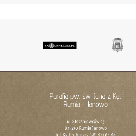
Parafia pw. św. Jana z Kęt
Rumia - Janowo
ul. Stoczniowców 23
84-230 Rumia Janowo
tel: Ks. Proboszcz (58) 671 64 64