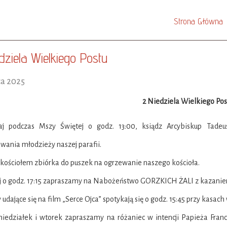
Strona Główna
edziela Wielkiego Postu
ca 2025
2 Niedziela Wielkiego Pos
iaj podczas Mszy Świętej o godz. 13:00, ksiądz Arcybiskup Tade
ania młodzieży naszej parafii.
 kościołem zbiórka do puszek na ogrzewanie naszego kościoła.
iaj o godz. 17:15 zapraszamy na Nabożeństwo GORZKICH ŻALI z kazani
 udające się na film „Serce Ojca” spotykają się o godz. 15:45 przy kasach 
niedziałek i wtorek zapraszamy na różaniec w intencji Papieża Fran